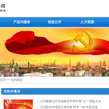
产品与服务
信息公开
人力资源
首页
>>
党的建设
党组织建设
公司隆重召开庆祝建党95周年暨“七一”表彰大会
公司副总经理胡正海讲授“两学一做”专题党课