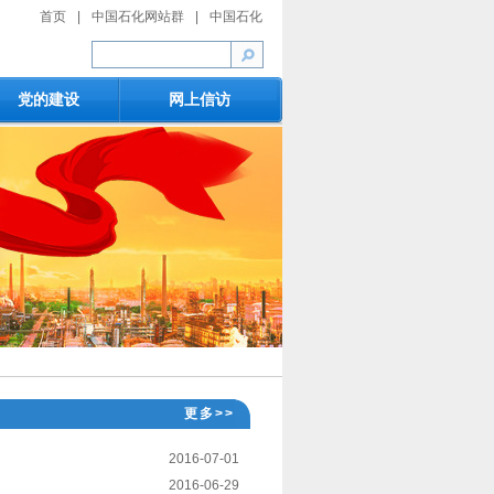
首页
|
中国石化网站群
|
中国石化
党的建设
网上信访
更多>>
2016-07-01
2016-06-29