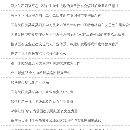
深入学习习近平总书记在主持中央政治局常委会会议时的重要讲话精神
深入学习习近平总书记二〇二四年新年贺词等重要讲话精神
国务院国资委党委召开学习贯彻习近平新时代中国特色社会主义思想主题教育
国务院国资委党委传达学习习近平总书记对“三农”工作作出的重要指示精神
推动国有企业在建设现代化产业体系、构建新发展格局中发挥更大作用
把第二批主题教育抓实抓好抓出成效
进一步做好生态环境保护和防汛抗洪救灾工作
央企聚焦15个方向发展战略性新兴产业
加快建设现代化产业体系
国务院国资委举办中央企业负责人研讨班
加快打造一批世界级战略性新兴产业集群
深学细悟笃行 为强国建设贡献国资央企力量
重庆与央企携手合作落实成渝地区双城经济圈建设国家战略