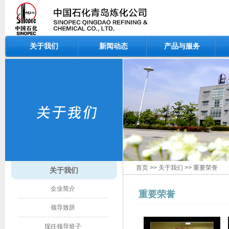
关于我们
新闻动态
产品与服务
首页
>>
关于我们
>>
重要荣誉
关于我们
企业简介
重要荣誉
领导致辞
现任领导班子